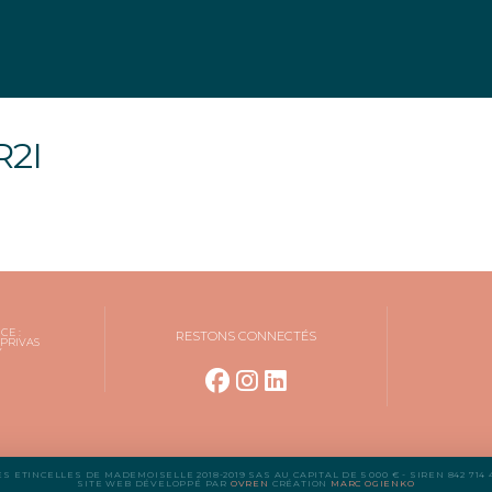
2I
CE :
RESTONS CONNECTÉS
 PRIVAS
Y
ES ETINCELLES DE MADEMOISELLE 2018-2019 SAS AU CAPITAL DE 5 000 € - SIREN 842 714 4
SITE WEB DÉVELOPPÉ PAR
OVREN
CRÉATION
MARC OGIENKO