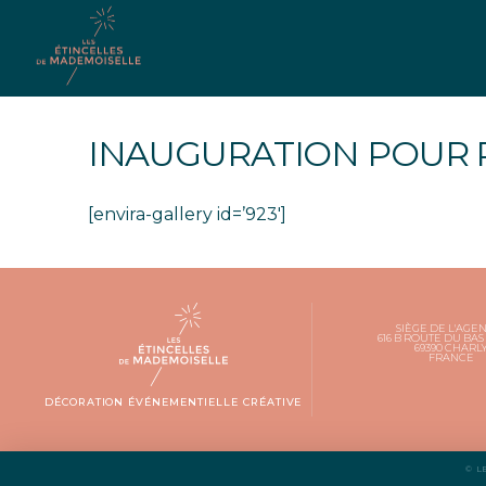
INAUGURATION POUR R
[envira-gallery id=’923′]
SIÈGE DE L'AGEN
616 B ROUTE DU BAS
69390 CHARL
FRANCE
DÉCORATION ÉVÉNEMENTIELLE CRÉATIVE
© L